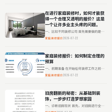
便；而外地公司可能更…
在进行家庭装修时，如何才能获
得一个合理又透明的报价？这是
一个让许多业主头疼的问题。
一、比较不同装修公司 首先需要做的是广
泛收集信息。市场上大大小小的装修公司众
家庭装修报价
2026-07-22
多，它们的服务质量和报价差异较大。通过
上网查找评价和咨询朋友，…
家庭装修报价：如何制定合理的
预算
一、前期准备 在开始任何装修工作之前，
你需要明确自己的需求和预算。这一步非常
家庭装修报价
2026-07-22
重要，可以避免后续不必要的麻烦。 二、
材料选择与比较 市场上装…
旧房翻新的秘密：从基础到装
饰，一步步打造梦想家园
一、诊断旧房现状 首先，对旧房进行全面
检查。观察墙体是否有裂缝、屋顶是否漏