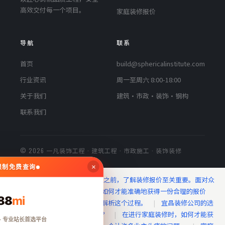
高效交付每一个项目。
家庭装修报价
导航
联系
首页
build@sphericalinstitute.com
行业资讯
周一至周六 8:00-18:00
关于我们
建筑·市政·装饰·钢构
联系我们
© 2026 一凡装饰工程 · 建筑工程 · 市政施工 · 装饰装修
×
无限制免费查询
最新动态：
在决定进行家庭装修之前，了解装修报价至关重要。面对众
多装修公司和复杂的市场信息，如何才能准确地获得一份合理的报价
88
mi
呢？今天我们就通过几个步骤来解析这个过程。
|
宜昌装修公司的选
择，如何挑到性价比高的那一个？
|
在进行家庭装修时，如何才能获
· 专业站长首选平台