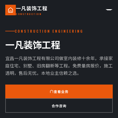
一凡装饰工程
CONSTRUCTION
CONSTRUCTION ENGINEERING
一凡装饰工程
— 宜昌口碑装修
宜昌一凡装饰工程有限公司做室内装修十余年，承接家
— 半包装修
庭住宅、别墅、旧房翻新等工程。免费量房报价，施工
— 全包装修
透明，售后无忧。本地业主信赖之选。
— 装修施工
— 别墅装修设计
查看业务
— 旧房翻新
合作咨询
— 家庭装修报价