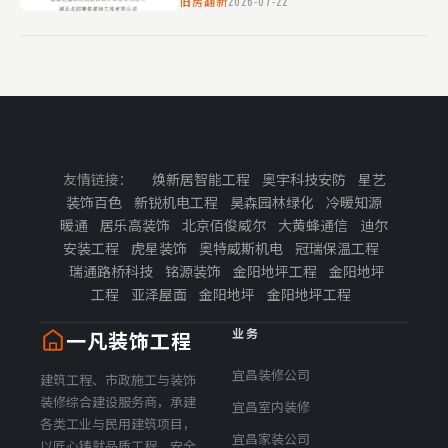
旧房翻新
2026-07-22
水、电线是否存在老化等安全隐患。 二、
预算规划 根据实际情况制定…
友情链接：
焕新居智能工程
奥宇科技安防
星艺
装饰百色
新锐机电工程
昊森园林绿化
冷暖知源
暖通
居乐高装饰
北京佰俊威尔
大黄蜂通信
迪尔
安装工程
虎星装饰
奥特威斯机电
冠瑞保温工程
瑞通路桥科技
铭源装饰
金阳地坪工程
金阳地坪
工程
亚泽屋面
金阳地坪
金阳地坪工程
业务
一凡装饰工程
宜昌装修公司
建筑工程、市政施工与装饰
装修综合建设服务商，承建
宜昌室内装修
各类工业与民用建筑项目，
宜昌家装公司
以匠心铸就品质工程，安全